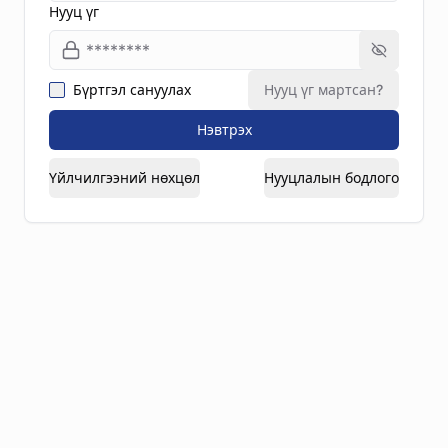
Нууц үг
Бүртгэл сануулах
Нууц үг мартсан?
Нэвтрэх
Үйлчилгээний нөхцөл
Нууцлалын бодлого