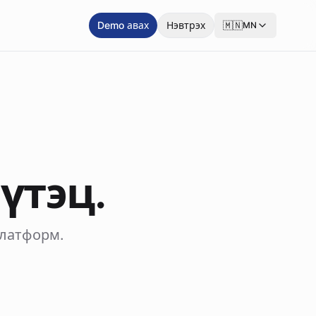
Demo авах
Нэвтрэх
🇲🇳
MN
үтэц.
платформ.