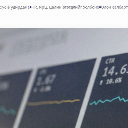
ecycle удирдана
HR, ирц, цалин өгөгдлийг холбоно
Олон салбарт