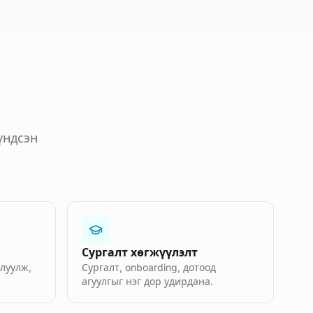
үндсэн
Сургалт хөгжүүлэлт
тлуулж,
Сургалт, onboarding, дотоод
агуулгыг нэг дор удирдана.