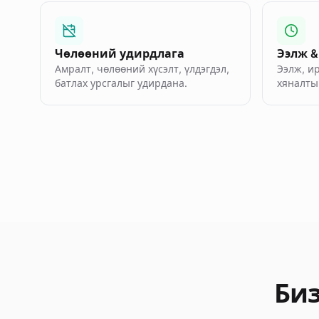
Чөлөөний удирдлага
Ээлж &
Амралт, чөлөөний хүсэлт, үлдэгдэл,
Ээлж, ир
батлах урсгалыг удирдана.
хяналты
Биз