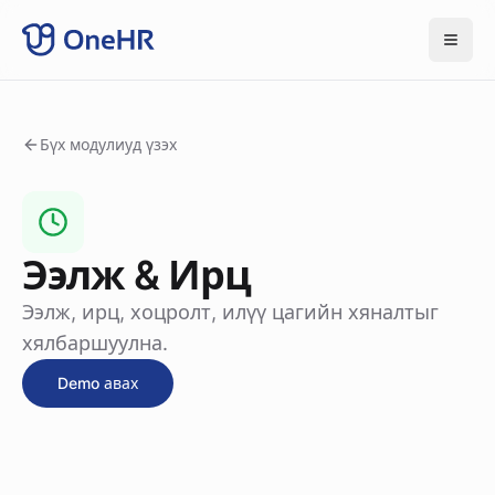
Бүх модулиуд үзэх
Ээлж & Ирц
Ээлж, ирц, хоцролт, илүү цагийн хяналтыг
хялбаршуулна.
Demo авах