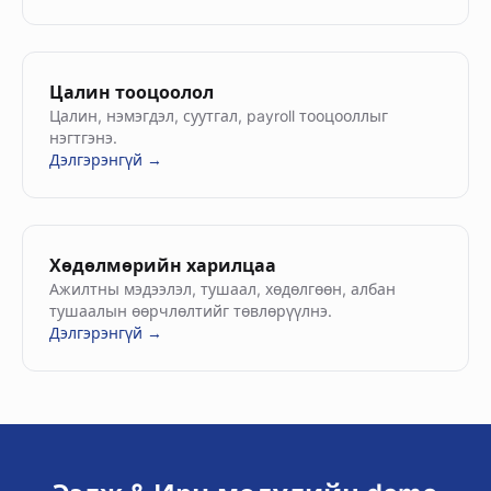
Цалин тооцоолол
Цалин, нэмэгдэл, суутгал, payroll тооцооллыг
нэгтгэнэ.
Дэлгэрэнгүй →
Хөдөлмөрийн харилцаа
Ажилтны мэдээлэл, тушаал, хөдөлгөөн, албан
тушаалын өөрчлөлтийг төвлөрүүлнэ.
Дэлгэрэнгүй →