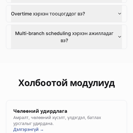
Overtime хэрхэн тооцогддог вэ?
Multi-branch scheduling хэрхэн ажилладаг
вэ?
Холбоотой модулиуд
Чөлөөний удирдлага
Амралт, чөлөөний хүсэлт, үлдэгдэл, батлах
урсгалыг удирдана.
Дэлгэрэнгүй →