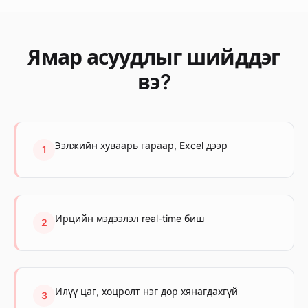
Ямар асуудлыг шийддэг
вэ?
Ээлжийн хуваарь гараар, Excel дээр
1
Ирцийн мэдээлэл real-time биш
2
Илүү цаг, хоцролт нэг дор хянагдахгүй
3