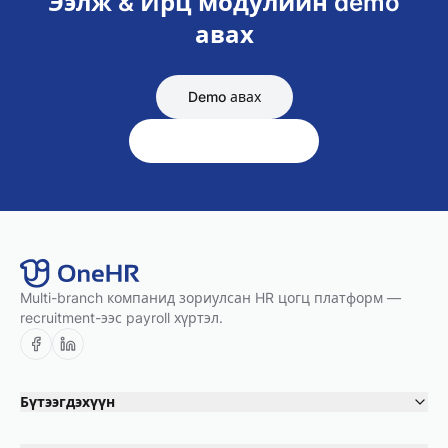
Ээлж & Ирц
модулийн demo
авах
Demo авах
Бүх модулиуд үзэх
Multi-branch компанид зориулсан HR цогц платформ —
recruitment-ээс payroll хүртэл.
Бүтээгдэхүүн