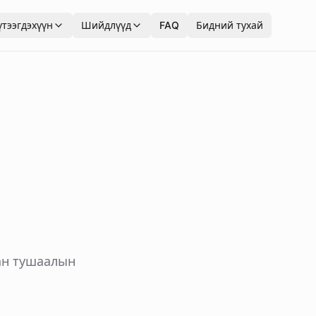
үтээгдэхүүн
Шийдлүүд
FAQ
Бидний тухай
ан тушаалын