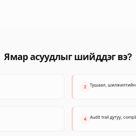
Ямар асуудлыг шийддэг вэ?
Тушаал, шилжилтийн 
2
Audit trail дутуу, com
4