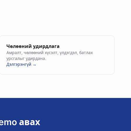
Чөлөөний удирдлага
Амралт, чөлөөний хүсэлт, үлдэгдэл, батлах
урсгалыг удирдана.
Дэлгэрэнгүй →
emo авах