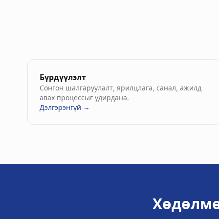
Бүрдүүлэлт
Сонгон шалгаруулалт, ярилцлага, санал, ажилд
авах процессыг удирдана.
Дэлгэрэнгүй →
Хөдөлмө