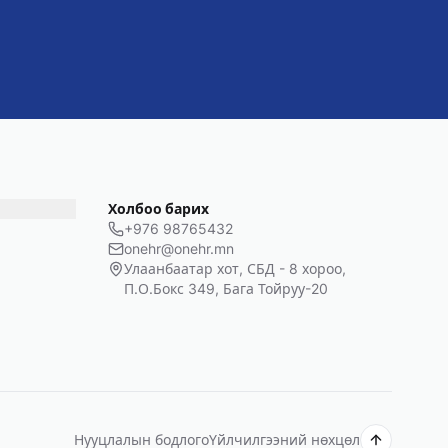
Холбоо барих
+976 98765432
onehr@onehr.mn
Улаанбаатар хот, СБД - 8 хороо,
П.О.Бокс 349, Бага Тойруу-20
Нууцлалын бодлого
Үйлчилгээний нөхцөл