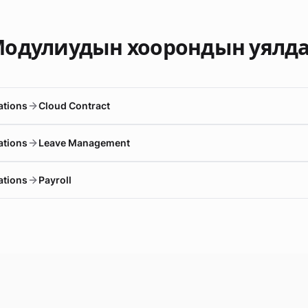
одулиудын хоорондын уялд
ations
Cloud Contract
ations
Leave Management
ations
Payroll