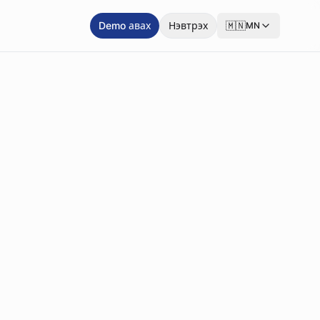
Demo авах
Нэвтрэх
🇲🇳
MN