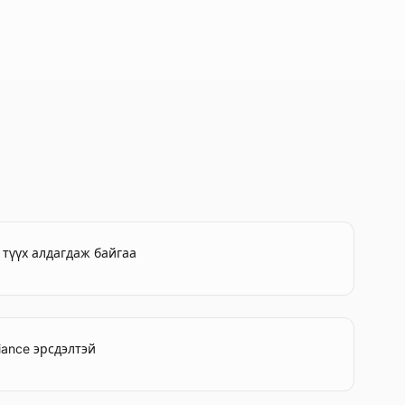
түүх алдагдаж байгаа
pliance эрсдэлтэй