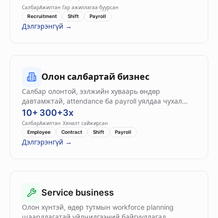
Салбар
Ажилтан
Гар ажиллагаа буурсан
Recruitment
Shift
Payroll
Дэлгэрэнгүй →
Олон салбартай бизнес
Салбар олонтой, ээлжийн хуваарь өндөр
давтамжтай, attendance ба payroll уялдаа чухал
байгууллагад тохиромжтой.
10+
300+
3x
Салбар
Ажилтан
Хяналт сайжирсан
Employee
Contract
Shift
Payroll
Дэлгэрэнгүй →
Service business
Олон хүнтэй, өдөр тутмын workforce planning
шаардлагатай үйлчилгээний байгууллагад