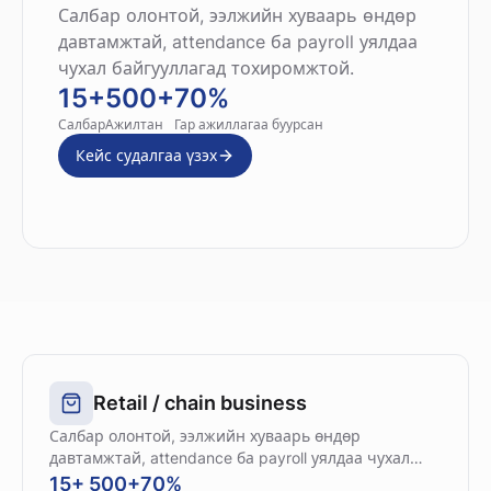
Салбар олонтой, ээлжийн хуваарь өндөр
давтамжтай, attendance ба payroll уялдаа
чухал байгууллагад тохиромжтой.
15+
500+
70%
Салбар
Ажилтан
Гар ажиллагаа буурсан
Кейс судалгаа үзэх
Retail / chain business
Салбар олонтой, ээлжийн хуваарь өндөр
давтамжтай, attendance ба payroll уялдаа чухал
байгууллагад тохиромжтой.
15+
500+
70%