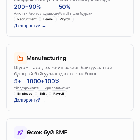
тохиромжтой.
200+
90%
50%
Ажилтан
Approval хурдассан
Payroll алдаа буурсан
Recruitment
Leave
Payroll
Дэлгэрэнгүй →
Manufacturing
Шугам, тасаг, ээлжийн зохион байгуулалттай
бүтэцтэй байгууллагад хэрэглэж болно.
5+
1000+
100%
Үйлдвэр
Ажилтан
Ирц автоматжсан
Employee
Shift
Payroll
Дэлгэрэнгүй →
Өсөж буй SME