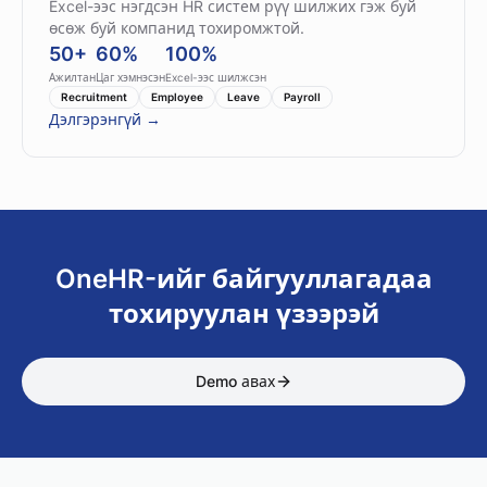
Excel-ээс нэгдсэн HR систем рүү шилжих гэж буй
өсөж буй компанид тохиромжтой.
50+
60%
100%
Ажилтан
Цаг хэмнэсэн
Excel-ээс шилжсэн
Recruitment
Employee
Leave
Payroll
Дэлгэрэнгүй →
OneHR-ийг байгууллагадаа
тохируулан үзээрэй
Demo авах