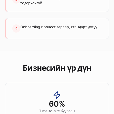
тодорхойгүй
Onboarding процесс гараар, стандарт дутуу
4
Бизнесийн үр дүн
60%
Time-to-hire буурсан