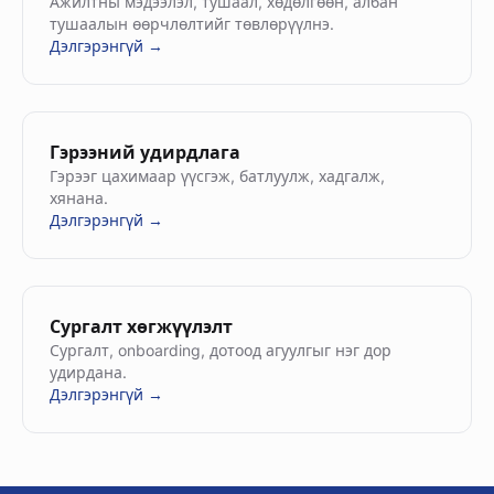
Ажилтны мэдээлэл, тушаал, хөдөлгөөн, албан
тушаалын өөрчлөлтийг төвлөрүүлнэ.
Дэлгэрэнгүй →
Гэрээний удирдлага
Гэрээг цахимаар үүсгэж, батлуулж, хадгалж,
хянана.
Дэлгэрэнгүй →
Сургалт хөгжүүлэлт
Сургалт, onboarding, дотоод агуулгыг нэг дор
удирдана.
Дэлгэрэнгүй →