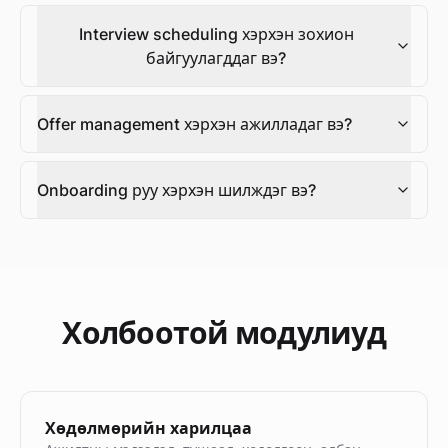
Interview scheduling хэрхэн зохион
байгуулагддаг вэ?
Offer management хэрхэн ажилладаг вэ?
Onboarding руу хэрхэн шилждэг вэ?
Холбоотой модулиуд
Хөдөлмөрийн харилцаа