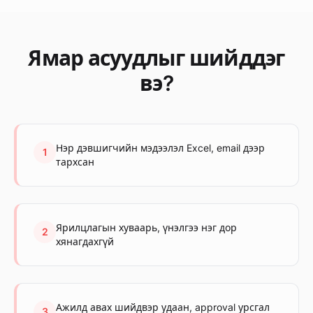
Ямар асуудлыг шийддэг
вэ?
Нэр дэвшигчийн мэдээлэл Excel, email дээр
1
тархсан
Ярилцлагын хуваарь, үнэлгээ нэг дор
2
хянагдахгүй
Ажилд авах шийдвэр удаан, approval урсгал
3