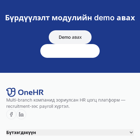
Бүрдүүлэлт
модулийн demo авах
Demo авах
Бүх модулиуд үзэх
Multi-branch компанид зориулсан HR цогц платформ —
recruitment-ээс payroll хүртэл.
Бүтээгдэхүүн