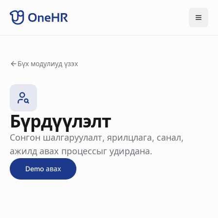
Бүх модулиуд үзэх
Бүрдүүлэлт
Сонгон шалгаруулалт, ярилцлага, санал,
ажилд авах процессыг удирдана.
Demo авах